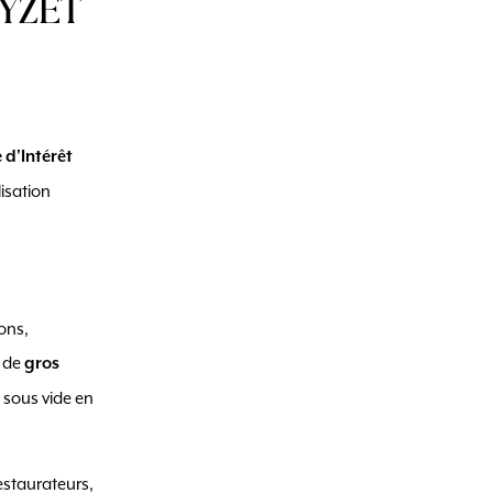
 YZET
d'Intérêt
isation
ons,
r de
gros
 sous vide en
restaurateurs,