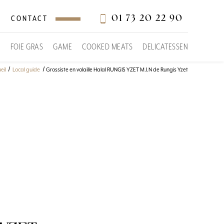
01 73 20 22 90
CONTACT
S
FOIE GRAS
GAME
COOKED MEATS
DELICATESSEN
eil
Local guide
Grossiste en volaille Halal RUNGIS YZET M.I.N de Rungis Yzet