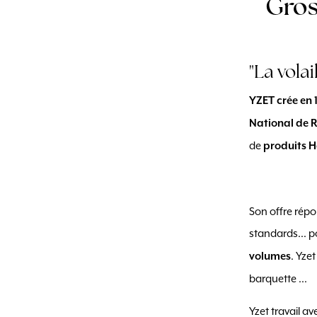
Gros
"La volai
YZET
crée en 
National de R
de
produits
H
Son offre répo
standards... po
. Yze
volumes
barquette ...
Yzet travail av